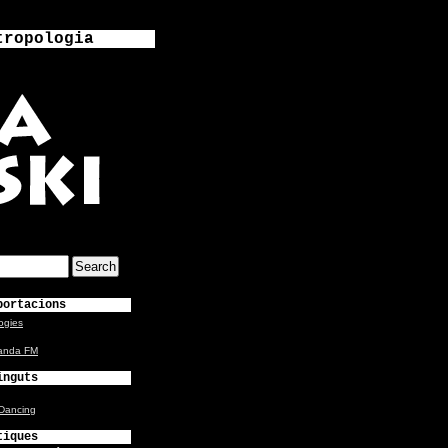
tropologia
portacions
ogies
anda FM
inguts
-Dancing
tiques