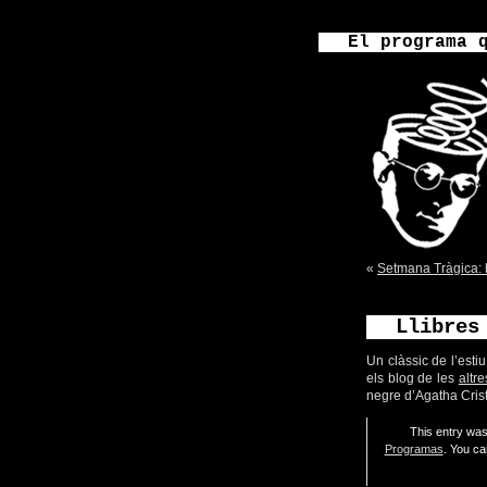
El programa 
«
Setmana Tràgica: h
Llibres
Un clàssic de l’estiu
els blog de les
altr
negre d’Agatha Crist
This entry was
Programas
. You ca