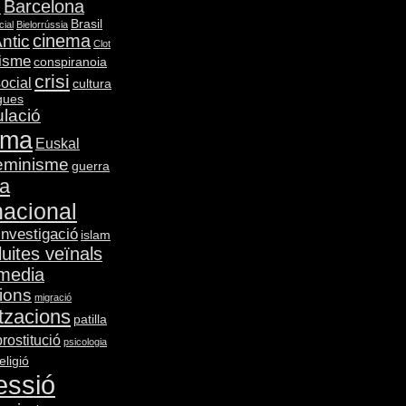
Barcelona
m
Brasil
cial
Bielorrússia
cinema
ntic
Clot
lisme
conspiranoia
crisi
social
cultura
gues
lació
gma
Euskal
eminisme
guerra
ia
nacional
investigació
islam
lluites veïnals
media
ions
migració
tzacions
patilla
prostitució
psicologia
eligió
essió