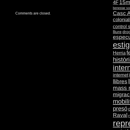
15
4F
benestar so
Casc A
Comments are closed.
colonia
control 
lliure
dro
especu
esti
f
Herria
històr
inter
internet
llibres
mass 
migrac
mobili
presó
Raval
r
repr