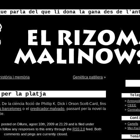
que parla del que li dona la gana des de l'an
istòria i memòria
Genètica patillera
»
 per la platja
Tele
Antropol
. De la ciència ficció de Phillip K. Dick i Orson Scott-Card, fins
CEEE
es barcelones
o el
predicador malvado
, passant per la novel·la
Contrab
ie.
Cont
Cartells
 posted on Dilluns, agost 10th, 2009 at 21:29 and is filed under
Mer-Xai
n follow any responses to this entry through the
RSS 2.0
feed. Both
comments and pings are currently closed.
Temà