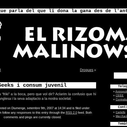
que parla del que li dona la gana des de l'an
l
Drogues
»
Geeks i consum juvenil
Tele
Antropol
 “friki” a la boca, pero que vol dir? Aclarim la confusio que hi
CEEE
nglesa i la seva adaptacio a la nostra societat.
Contrab
Cont
sted on Diumenge, setembre 9th, 2007 at 14:34 and is filed under
Cartells
n follow any responses to this entry through the
RSS 2.0
feed. Both
Mer-Xai
comments and pings are currently closed.
Temà