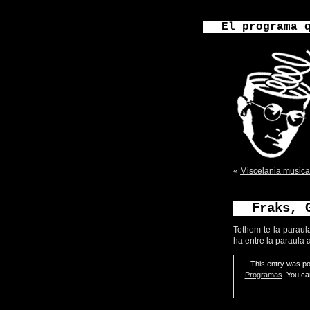
El programa 
«
Miscelania musica
Fraks, 
Tothom te la paraula
ha entre la paraula a
This entry was po
Programas
. You ca