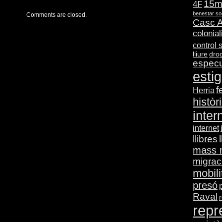
15
4F
benestar so
Comments are closed.
Casc A
colonia
control 
lliure
dro
especu
esti
f
Herria
històr
inter
internet
llibres
mass 
migrac
mobili
presó
Raval
r
repr