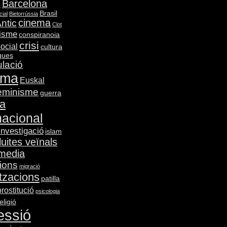
Barcelona
m
Brasil
cial
Bielorrússia
cinema
ntic
Clot
lisme
conspiranoia
crisi
social
cultura
gues
lació
gma
Euskal
eminisme
guerra
ia
nacional
investigació
islam
lluites veïnals
media
ions
migració
tzacions
patilla
prostitució
psicologia
eligió
essió