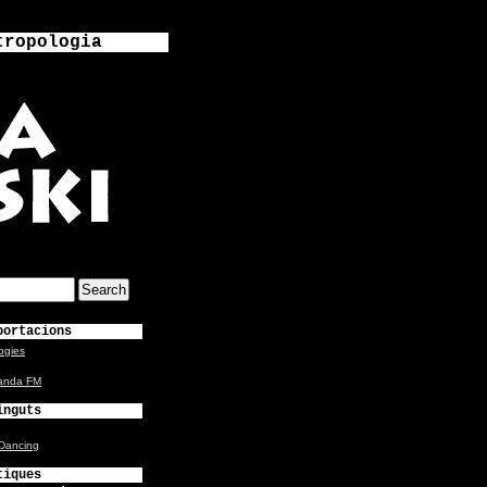
tropologia
portacions
ogies
anda FM
inguts
-Dancing
tiques